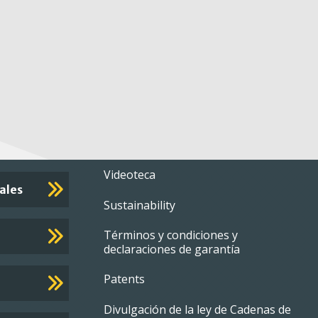
Footer
Videoteca
ales
Sustainability
menu
Términos y condiciones y
declaraciones de garantía
Patents
Divulgación de la ley de Cadenas de