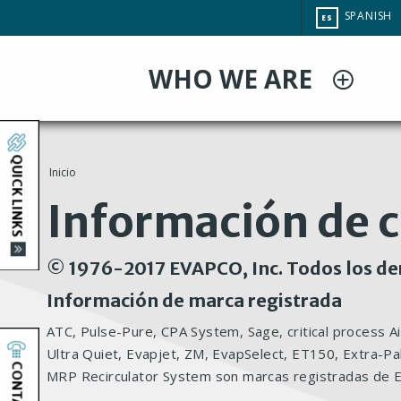
Pasar
CHANGE
SPANISH
ES
al
SITE
LANGUAG
contenido
WHO WE ARE
principal
QUICK LINKS
Inicio
You
Información de 
are
© 1976-2017 EVAPCO, Inc. Todos los de
here
Información de marca registrada
ATC, Pulse-Pure, CPA System, Sage, critical process A
Ultra Quiet, Evapjet, ZM, EvapSelect, ET150, Extra-Pa
CONTACT
MRP Recirculator System son marcas registradas de 