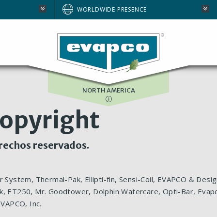
AUSTRALIA
WORLDWIDE PRESENCE
BRAZIL
E
EUROPE
SOUTH AFRICA
NORTH AMERICA
copyright
rechos reservados.
ir System, Thermal-Pak, Ellipti-fin, Sensi-Coil, EVAPCO & De
k, ET250, Mr. Goodtower, Dolphin Watercare, Opti-Bar, Evapco
EVAPCO, Inc.