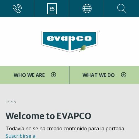
Pasar
CALL
ES
EVAPCO
al
contenido
principal
WHO WE ARE
WHAT WE DO
You
Inicio
are
Welcome to EVAPCO
here
Todavía no se ha creado contenido para la portada.
Suscribirse a