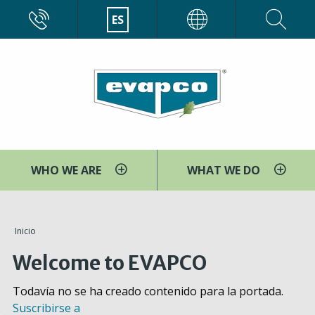
Pasar
CALL
ES
EVAPCO
al
contenido
principal
WHO WE ARE
WHAT WE DO
You
Inicio
are
Welcome to EVAPCO
here
Todavía no se ha creado contenido para la portada.
Suscribirse a