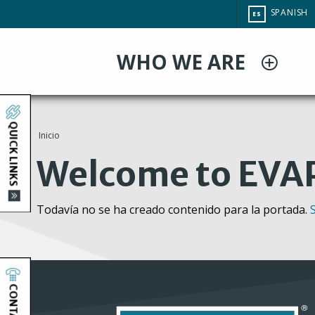
Pasar
CHANGE
SPANISH
ES
al
SITE
LANGUAG
contenido
WHO WE ARE
principal
QUICK LINKS
Inicio
You
Welcome to EVA
are
Todavía no se ha creado contenido para la portada.
here
CONTACT