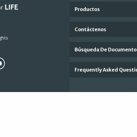
Footer
Productos
Links
Contáctenos
ghts
Búsqueda De Documento
Frequently Asked Questi