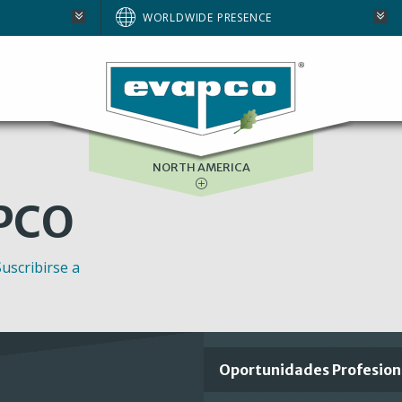
AUSTRALIA
WORLDWIDE PRESENCE
BRAZIL
E
EUROPE
SOUTH AFRICA
NORTH AMERICA
PCO
Suscribirse a
Important
Oportunidades Profesion