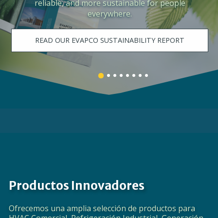
the need for process cooling, centralized
space cooling, and data center cooling.
LEARN MORE
Banner
Banner
Banner
Banner
Banner
Banner
Banner
Banner
1
3
4
5
6
7
8
2
details.
details.
details.
details.
details.
details.
details.
details.
Productos Innovadores
Ofrecemos una amplia selección de productos para
HVAC Comercial, Refrigeración Industrial, Generación