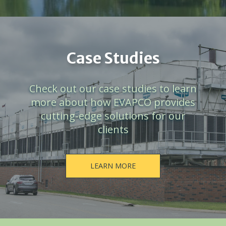
Case Studies
Check out our case studies to learn
more about how EVAPCO provides
cutting-edge solutions for our
clients
LEARN MORE