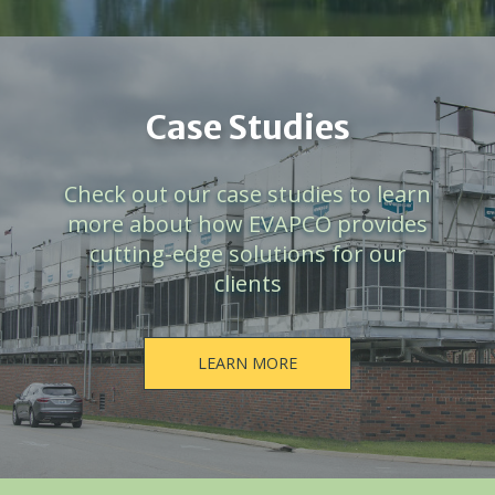
Case Studies
Check out our case studies to learn
more about how EVAPCO provides
cutting-edge solutions for our
clients
LEARN MORE