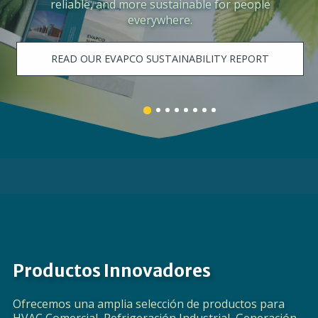
the need for process cooling, centralized
space cooling, and data center cooling.
LEARN MORE
Banner
Banner
Banner
Banner
Banner
Banner
Banner
Banner
1
3
4
5
6
7
8
2
details.
details.
details.
details.
details.
details.
details.
details.
Productos Innovadores
Ofrecemos una amplia selección de productos para
HVAC Comercial, Refrigeración Industrial, Generación