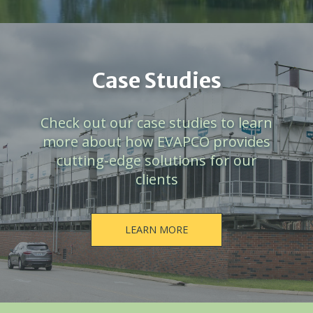
Case Studies
Check out our case studies to learn
more about how EVAPCO provides
cutting-edge solutions for our
clients
LEARN MORE