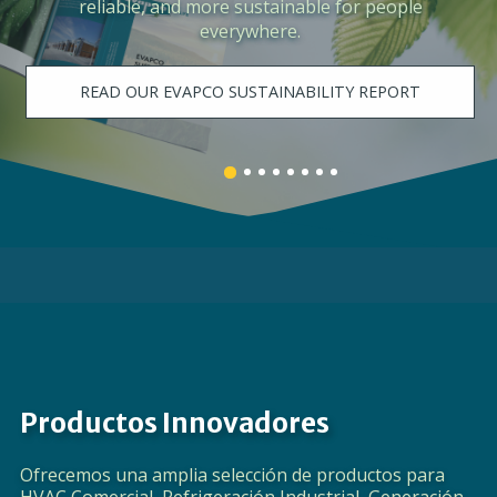
the need for process cooling, centralized
space cooling, and data center cooling.
LEARN MORE
Banner
Banner
Banner
Banner
Banner
Banner
Banner
Banner
1
3
4
5
6
7
8
2
details.
details.
details.
details.
details.
details.
details.
details.
Productos Innovadores
Ofrecemos una amplia selección de productos para
HVAC Comercial, Refrigeración Industrial, Generación