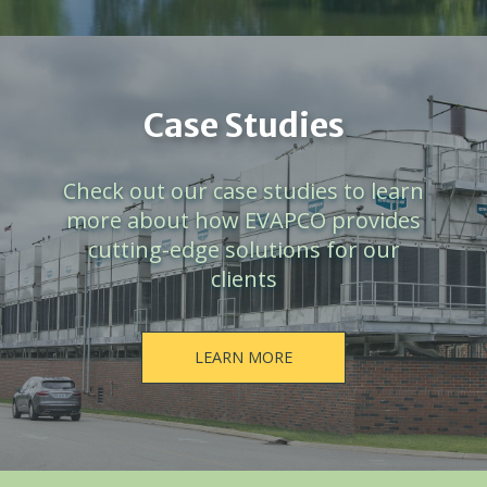
Case Studies
Check out our case studies to learn
more about how EVAPCO provides
cutting-edge solutions for our
clients
LEARN MORE