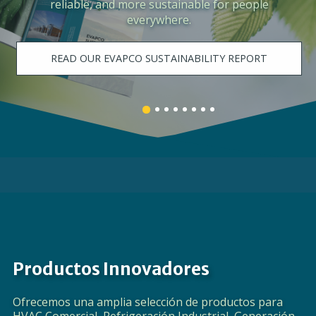
the need for process cooling, centralized
space cooling, and data center cooling.
LEARN MORE
Banner
Banner
Banner
Banner
Banner
Banner
Banner
Banner
1
3
4
5
6
7
8
2
details.
details.
details.
details.
details.
details.
details.
details.
Productos Innovadores
Ofrecemos una amplia selección de productos para
HVAC Comercial, Refrigeración Industrial, Generación