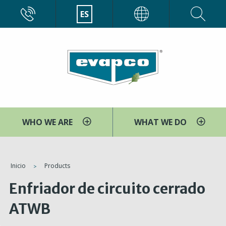
Pasar
CALL
ES
EVAPCO
al
contenido
principal
WHO WE ARE
WHAT WE DO
You
Inicio
Products
are
Enfriador de circuito cerrado
here
ATWB