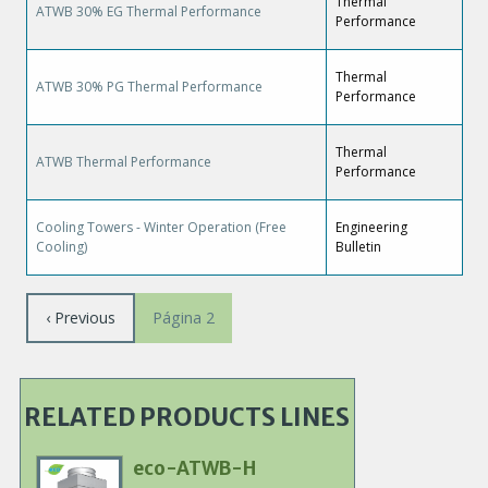
Thermal
ATWB 30% EG Thermal Performance
Performance
Thermal
ATWB 30% PG Thermal Performance
Performance
Thermal
ATWB Thermal Performance
Performance
Cooling Towers - Winter Operation (Free
Engineering
Cooling)
Bulletin
Paginación
Página
‹ Previous
Página 2
anterior
RELATED PRODUCTS LINES
eco-ATWB-H
Primary