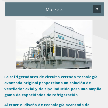
Markets
P
r
o
d
u
c
t
I
m
a
La refrigeradores de circuito cerrado tecnología
g
avanzada original proporciona un solución de
e
ventilador axial y de tipo inducido para una amplia
s
gama de capacidades de refrigeración.
Al traer el diseño de tecnología avanzada de