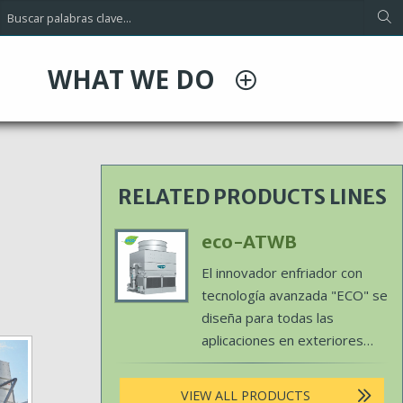
WHAT WE DO
RELATED PRODUCTS LINES
Primary
eco-ATWB
Product
Body
El innovador enfriador con
Image
tecnología avanzada "ECO" se
diseña para todas las
aplicaciones en exteriores
donde los ahorros de energía
y agua son de suma
VIEW ALL PRODUCTS