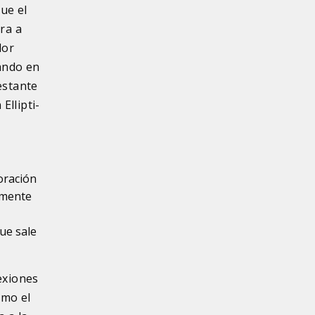
que el
ra a
lor
rando en
restante
Ellipti-
oración
amente
ue sale
nexiones
omo el