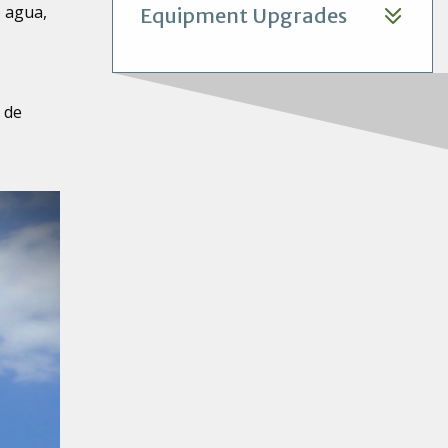
e agua,
Equipment Upgrades
s de