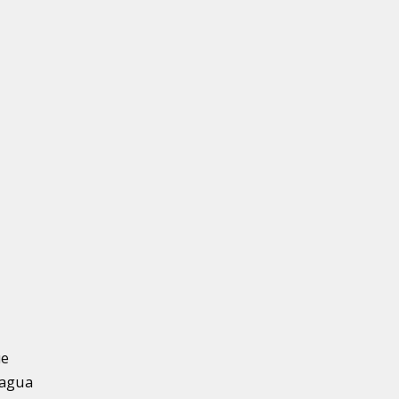
ue
 agua