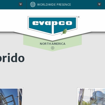
AUSTRALIA
WORLDWIDE PRESENCE
BRAZIL
E
EUROPE
SOUTH AFRICA
NORTH AMERICA
rido