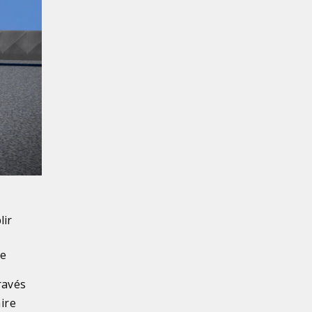
lir
te
ravés
aire