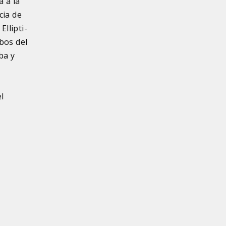
a a la
cia de
Ellipti-
bos del
iba y
l