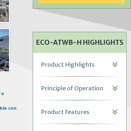
preocupación.
ECO-ATWB-H HIGHLIGHTS
Product Highlights
Principle of Operation
ra
ible con
Product Features