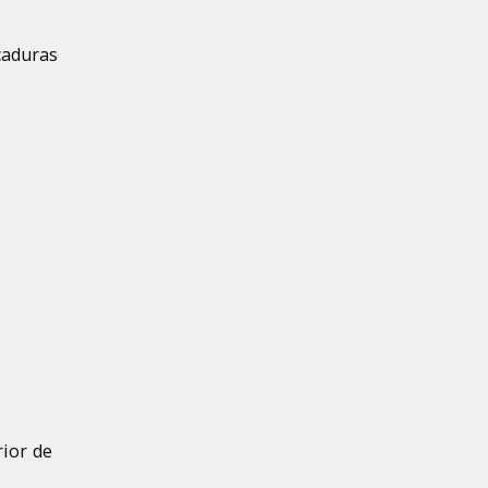
caduras
rior de