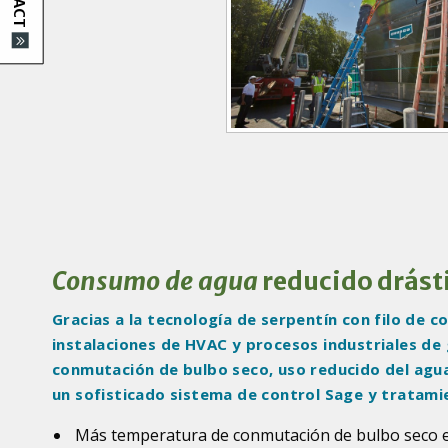
d
u
c
t
I
m
a
g
e
s
Consumo de agua
reducido drás
Gracias a la tecnología de serpentín con filo de c
instalaciones de HVAC y procesos industriales de
conmutación de bulbo seco, uso reducido del agua,
un sofisticado sistema de control Sage y tratam
Más temperatura de conmutación de bulbo seco en