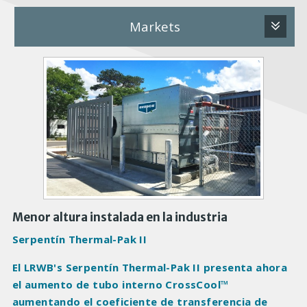
Markets
P
r
o
d
u
c
t
I
m
a
Menor altura instalada en la industria
g
Serpentín Thermal-Pak II
e
s
El LRWB's Serpentín Thermal-Pak II presenta ahora
el aumento de tubo interno CrossCool™
aumentando el coeficiente de transferencia de