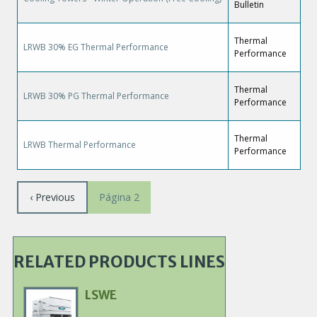
Bulletin
Thermal
LRWB 30% EG Thermal Performance
Performance
Thermal
LRWB 30% PG Thermal Performance
Performance
Thermal
LRWB Thermal Performance
Performance
Paginación
Página
‹ Previous
Página 2
anterior
RELATED PRODUCTS LINES
LSWE
Primary
Product