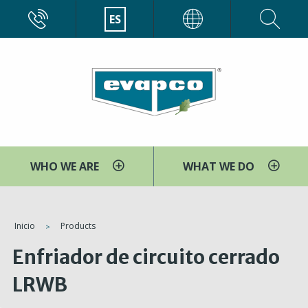
Pasar
CALL
ES
EVAPCO
al
contenido
principal
WHO WE ARE
WHAT WE DO
You
Inicio
Products
are
Enfriador de circuito cerrado
here
LRWB