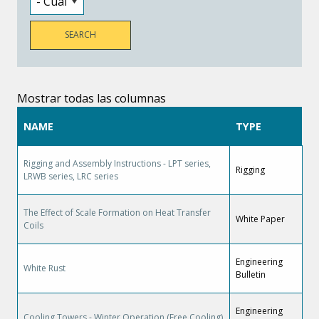
Mostrar todas las columnas
NAME
TYPE
Rigging and Assembly Instructions - LPT series,
Rigging
LRWB series, LRC series
The Effect of Scale Formation on Heat Transfer
White Paper
Coils
Engineering
White Rust
Bulletin
Engineering
Cooling Towers - Winter Operation (Free Cooling)