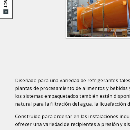
d
u
c
t
I
m
a
g
e
s
Diseñado para una variedad de refrigerantes tal
plantas de procesamiento de alimentos y bebidas 
los sistemas empaquetados también están disponible
natural para la filtración del agua, la licuefacción
Construido para ordenar en las instalaciones ind
ofrecer una variedad de recipientes a presión y 