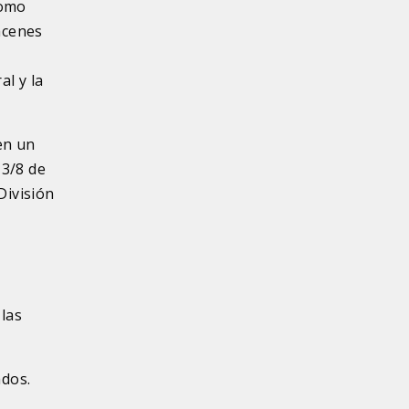
como
acenes
l
al y la
en un
 3/8 de
División
 las
ados.