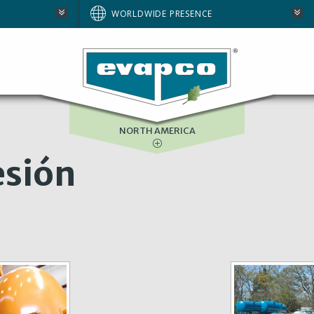
AUSTRALIA
WORLDWIDE PRESENCE
BRAZIL
E
EUROPE
SOUTH AFRICA
NORTH AMERICA
esión