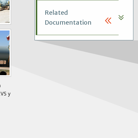
Related
Documentation
n
RVS y
s