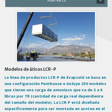
P
r
o
d
u
c
t
I
m
a
Modelos de áticos LCR-P
g
La línea de productos LCR-P de Evapcold se basa en
e
una configuración Penthouse e incluye 250 modelos
s
que tienen una carga de amoníaco que va de 2 a 6
libras por TR (cantidad de carga real dependiente
del tamaño del modelo). La LCR-P está diseñada
específicamente para ser montada en azotea en el