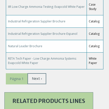
Case
IIR Low Charge Ammonia Testing: Evapcold White Paper
Study
Industrial Refrigeration Supplier Brochure
Catalog
Industrial Refrigeration Supplier Brochure-Espanol
Catalog
Natural Leader Brochure
Catalog
RETA Tech Paper - Low Charge Ammonia Systems:
White
Evapcold White Paper
Paper
Paginación
Siguiente
Next ›
Página 1
página
RELATED PRODUCTS LINES