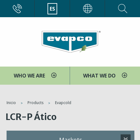
Pasar
CALL
ES
EVAPCO
al
contenido
principal
WHO WE ARE
WHAT WE DO
You
Inicio
Products
Evapcold
are
LCR-P Ático
here
Markets