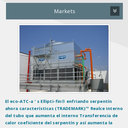
Markets
P
r
o
d
u
c
t
I
m
a
g
El eco-ATC-a ' s Ellipti-fin® enfriando serpentín
e
ahora características (TRADEMARK)™ Realce interno
s
del tubo que aumenta el interno Transferencia de
calor coeficiente del serpentín y así aumenta la