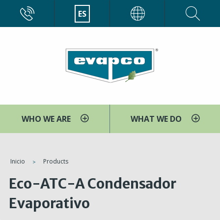
Pasar
CALL
ES
EVAPCO
al
contenido
principal
WHO WE ARE
WHAT WE DO
You
Inicio
Products
are
Eco-ATC-A Condensador
here
Evaporativo