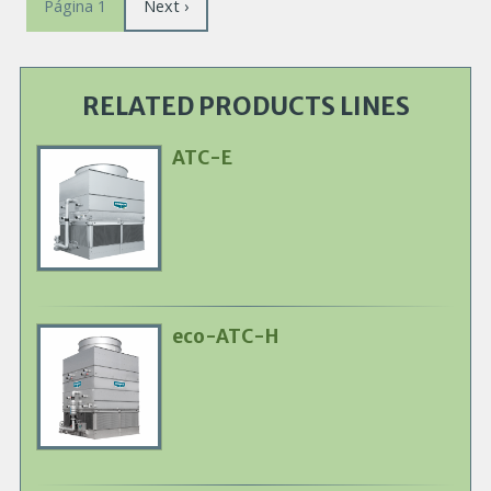
Siguiente
Next ›
Página 1
página
RELATED PRODUCTS LINES
ATC-E
Primary
Product
Image
eco-ATC-H
Primary
Product
Image