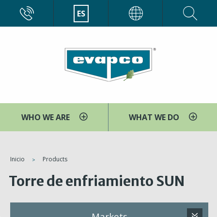
Pasar
CALL
ES
EVAPCO
al
contenido
principal
WHO WE ARE
WHAT WE DO
You
Inicio
Products
are
Torre de enfriamiento SUN
here
Markets