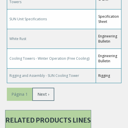
Towers
Specification
SUN Unit Specifications
Sheet
Engineering
White Rust
Bulletin
Engineering
Cooling Towers - Winter Operation (Free Cooling)
Bulletin
Rigging and Assembly - SUN Cooling Tower
Rigging
Paginación
Siguiente
Next ›
Página 1
página
RELATED PRODUCTS LINES