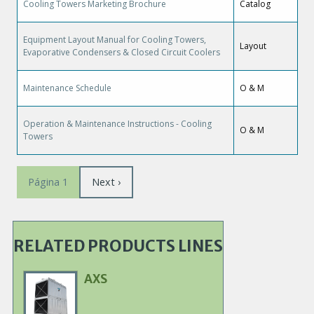
Cooling Towers Marketing Brochure
Catalog
Equipment Layout Manual for Cooling Towers,
Layout
Evaporative Condensers & Closed Circuit Coolers
Maintenance Schedule
O & M
Operation & Maintenance Instructions - Cooling
O & M
Towers
Paginación
Siguiente
Next ›
Página 1
página
RELATED PRODUCTS LINES
AXS
Primary
Product
Image