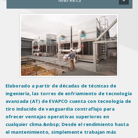
P
r
o
d
u
c
t
I
m
a
Elaborado a partir de décadas de técnicas de
g
ingeniería, las torres de enfriamiento de tecnología
e
avanzada (AT) de EVAPCO cuenta con tecnología de
s
tiro inducido de vanguardia contraflujo para
ofrecer ventajas operativas superiores en
cualquier clima.&nbsp; Desde el rendimiento hasta
el mantenimiento, simplemente trabajan más