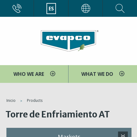
Pasar
CALL
ES
EVAPCO
al
contenido
principal
WHO WE ARE
WHAT WE DO
You
Inicio
Products
are
Torre de Enfriamiento AT
here
Markets