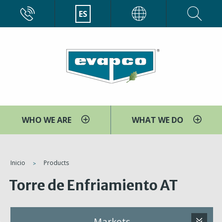
Pasar
CALL
ES
EVAPCO
al
contenido
principal
WHO WE ARE
WHAT WE DO
You
Inicio
Products
are
Torre de Enfriamiento AT
here
Markets