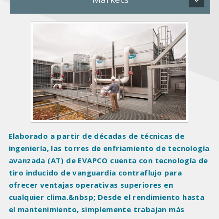
P
r
o
d
u
c
t
I
m
a
Elaborado a partir de décadas de técnicas de
g
ingeniería, las torres de enfriamiento de tecnología
e
avanzada (AT) de EVAPCO cuenta con tecnología de
s
tiro inducido de vanguardia contraflujo para
ofrecer ventajas operativas superiores en
cualquier clima.&nbsp; Desde el rendimiento hasta
el mantenimiento, simplemente trabajan más