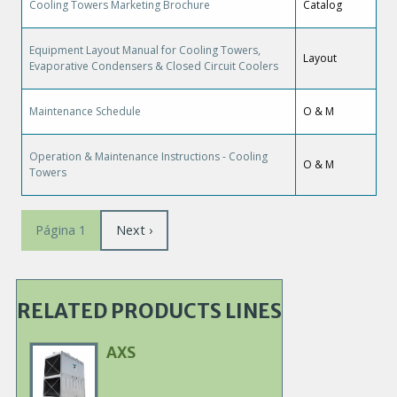
Cooling Towers Marketing Brochure
Catalog
Equipment Layout Manual for Cooling Towers,
Layout
Evaporative Condensers & Closed Circuit Coolers
Maintenance Schedule
O & M
Operation & Maintenance Instructions - Cooling
O & M
Towers
Paginación
Siguiente
Next ›
Página 1
página
RELATED PRODUCTS LINES
AXS
Primary
Product
Image