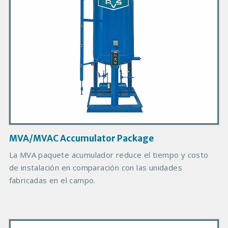
P
r
o
d
u
c
t
I
m
a
g
MVA/MVAC Accumulator Package
e
B
La MVA paquete acumulador reduce el tiempo y costo
o
de instalación en comparación con las unidades
d
fabricadas en el campo.
y
P