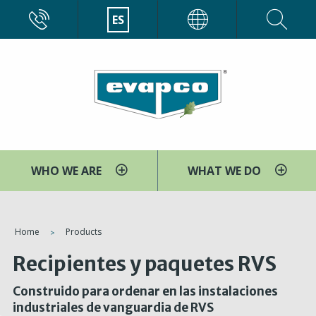
Pasar
CALL
ES
EVAPCO
al
contenido
principal
WHO WE ARE
WHAT WE DO
You
Home
Products
are
Recipientes y paquetes RVS
here
Construido para ordenar en las instalaciones
industriales de vanguardia de RVS