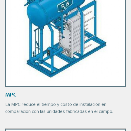
r
y
P
r
o
d
u
c
t
I
m
a
g
MPC
e
B
La MPC reduce el tiempo y costo de instalación en
o
comparación con las unidades fabricadas en el campo.
d
y