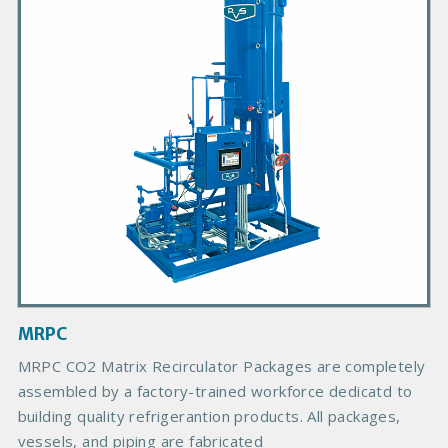
a
r
y
P
r
o
d
u
c
t
I
m
a
g
MRPC
e
B
MRPC CO2 Matrix Recirculator Packages are completely
o
assembled by a factory-trained workforce dedicatd to
d
building quality refrigerantion products. All packages,
y
vessels, and piping are fabricated