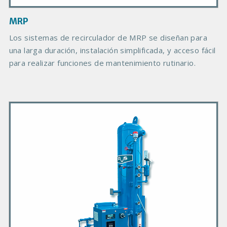
a
g
MRP
e
B
Los sistemas de recirculador de MRP se diseñan para
o
una larga duración, instalación simplificada, y acceso fácil
d
para realizar funciones de mantenimiento rutinario.
y
P
r
i
m
a
r
y
P
r
o