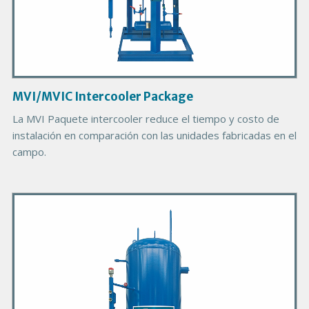
c
t
I
m
a
g
MVI/MVIC Intercooler Package
e
B
La MVI Paquete intercooler reduce el tiempo y costo de
o
instalación en comparación con las unidades fabricadas en el
d
campo.
y
P
r
i
m
a
r
y