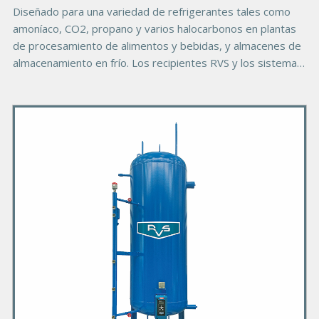
e
B
Diseñado para una variedad de refrigerantes tales como
o
amoníaco, CO2, propano y varios halocarbonos en plantas
d
de procesamiento de alimentos y bebidas, y almacenes de
y
almacenamiento en frío. Los recipientes RVS y los sistemas
empaquetados también están disponibles para el servicio
en la industria del petróleo y del gas natural para la
P
filtración del agua, la licuefacción del gas natural y la
refrigeración petroquímica.
r
i
m
a
r
y
P
r
o
d
u