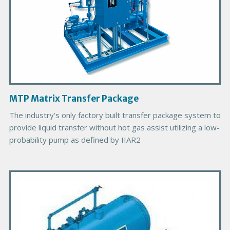
d
u
c
t
I
m
a
g
MTP Matrix Transfer Package
e
B
The industry’s only factory built transfer package system to
o
provide liquid transfer without hot gas assist utilizing a low-
d
probability pump as defined by IIAR2
y
P
r
i
m
a